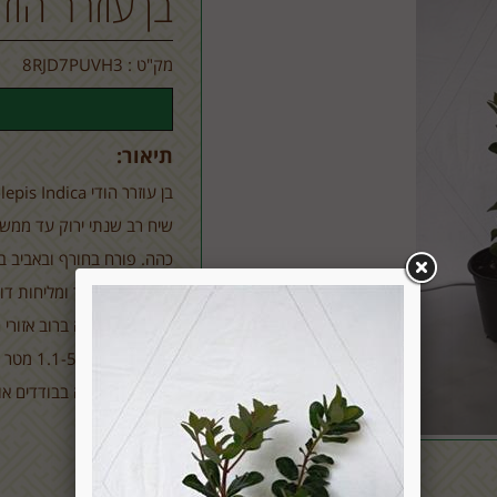
בן עוזרר הוד
מק"ט :
8RJD7PUVH3
תיאור:
בן עוזרר הודי
lepis Indica
שיח רב שנתי ירוק עד ממש
כהה. פורח בחורף ובאביב בצ
עמיד לחום, קור ומליחות ד
מתאים לשתילה ברוב אזורי 
מגיע לגובה בין 1.1-5 מטר
מתאים לשתילה בבודדים או
ארץ מוצא: סין