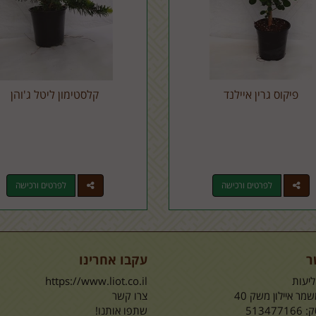
פיקוס גרין איילנד
קלסטימון ליטל ג'והן
לפרטים ורכישה
לפרטים ורכישה
ר
עקבו אחרינו
יעות
https://www.liot.co.il
מר איילון משק 40
צרו קשר
51347
שתפו אותנו!