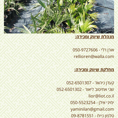
מנהלת שיווק ומכירה:
אורן רלי - 050-9727606
rellioren@walla.com
מחלקת שיווק ומכירה:
קעדן ניהאד - 052-6501307
שני אחיטוב ליאור - 052-6501302
lior@liot.co.il
ימיני אילן - 050-5523254
yaminilan@gmail.com
טלפון נייח - 09-8781551