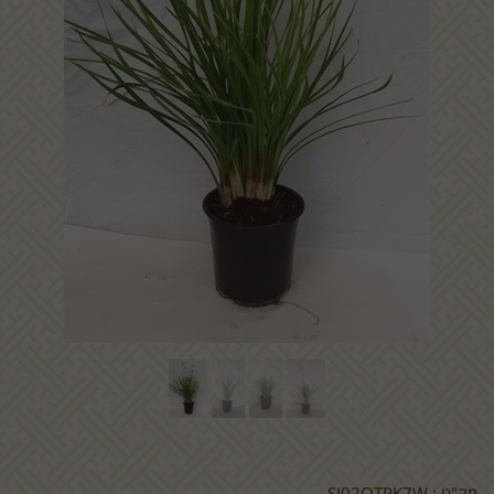
מק"ט :
SJ02OTPK7W