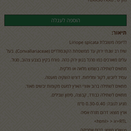
תיאור:
לריופה משובלת
Liriope spicata
שיח רב שנתי ירוק עד ממשפחת הקונסולריים (
(Convallariaceae
. בעל
עלים מוארכים כמו סרגל בגוון ירוק כהה. פורח בקיץ בצבע צהוב, סגול.
מתאים לשתילה בשמש מלאה או חלקית.
עמיד ליובש, לקור ומליחות. דורש השקיה מועטה.
מתאים לשתילה ברוב אזורי הארץ למעט מקומות יבשים מאוד.
מתאים לשתילה כבודד, קבוצה, סימון שבילים.
מגיע לגובה: 0.30-0.40 ס"מ
ארץ מוצא: דרום מזרח אסיה
html> > ir=RTL>
p>ארץ מוצא: דרום אמריקה