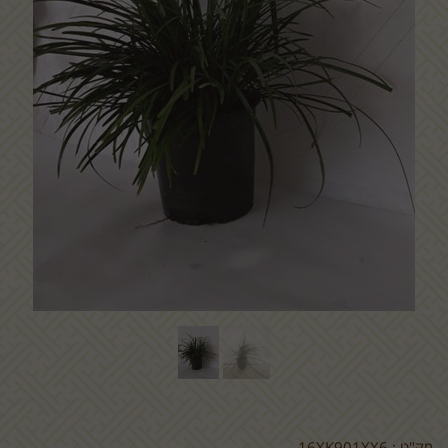
מק"ט :
16XK901XX6