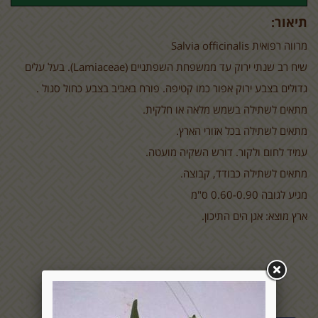
תיאור:
מרווה רפואית
Salvia officinalis
שיח רב שנתי ירוק עד ממשפחת השפתניים (
(Lamiaceae
. בעל עלים
גדולים בצבע ירוק אפור כמו קטיפה. פורח באביב בצבע כחול סגול .
מתאים לשתילה בשמש מלאה או חלקית.
מתאים לשתילה בכל אזורי הארץ.
עמיד לחום ולקור. דורש השקיה מועטה.
מתאים לשתילה כבודד, קבוצה.
מגיע לגובה 0.60-0.90 ס"מ
ארץ מוצא: אגן הים התיכון.