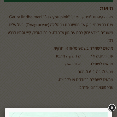
תיאור:
גאורה קיפחת "סיסקיו פינק"
Gaura lindheimeri "Siskiyou pink"
שיח רב שנתי ירוק עד ממשפחת נר הלילה
(Onagraceae)
. בעל עלים
משוננים בצבע ירוק כהה עם גוון אדמדם. פורח באביב, קיץ וסתיו בצבע
לבן.
מתאים לשתילה בשמש מלאה או חלקית.
עמיד ליובש ולקור דורש השקיה מועטה.
מתאים לשתילה ברוב אזורי הארץ.
מגיע לגובה 0.6-1 מטר
מתאים לשתילה בבודדים או כקבוצה.
ארץ מוצא:דרום ארה"ב