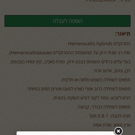
תיאור:
המרוקליס
Hemerocallis hybrids
שיח רב שנתי ירוק עד ממשפחת ההמרוקליים (
Hemerocallidaceae
).
בעל עלים גדולים פשוטים בצבע ירוק. פורח באביב, קיץ וסתיו בצבעים:
לבן, צהוב, אדום וורוד.
מתאים לשתילה בשמש מלאה או חלקית.
מתאים לשתילה ברוב אזורי הארץ למעט אזורים חמים במיוחד.
רגיש ליובש, עמיד לקור דורש השקיה בינונית.
מתאים לשתילה כבודד, קבוצה.
מגיע לגובה: 0.8-1 מטר
ארץ מוצא: מזרח אסיה