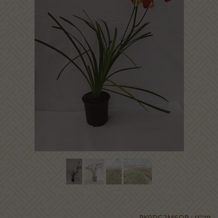
מק"ט :
PK9DG2M6OP