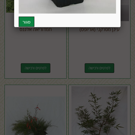
עינן מסרקני (אריופס)
חמדוריאה אלגנס
לפרטים ורכישה
לפרטים ורכישה