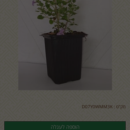
מק"ט :
D07Y0WMM3K