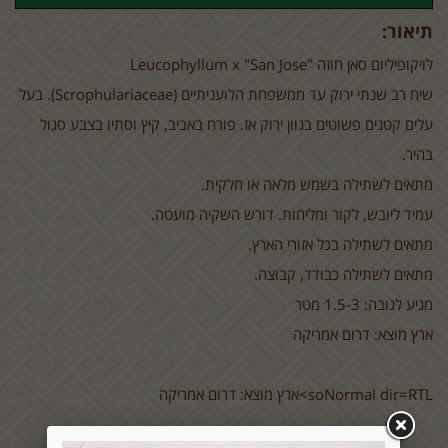
תיאור:
לויקופיליום סאן חוזה
Leucophyllum x "San Jose"
שיח רב שנתי ירוק עד ממשפחת הלועניתיים (
(Scrophulariaceae
. בעל
עלים קטנים פשוטים בגוון ירוק אז. פורח באביב, קיץ וסתיו בצבע סגול
בהיר.
מתאים לשתילה בשמש מלאה או חלקית.
עמיד ליובש, לקור ומליחות. דורש השקיה מועטה.
מתאים לשתילה בכל אזורי הארץ.
מתאים לשתילה כבודד, קבוצה.
מגיע לגובה: 1.5-3 מטר
ארץ מוצא: דרום אמריקה
soNormal dir=RTL>ארץ מוצא: דרום אמריקה