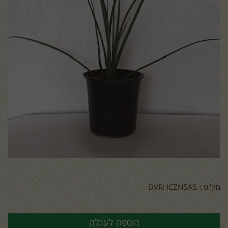
מק"ט :
DVRHCZN5A5