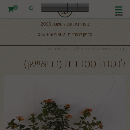
0
תפריט
צימחי בית וגינה משנת 2003
טלפון להזמנות: 052-6501302
דף בית
המוצרים שלנו - מכירה ללקוחות סיטונאים בלבד
לנטנה ססגונית (רדיאיישן)