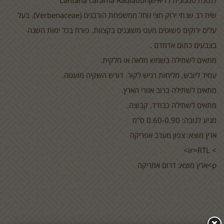
לנטנה ססגונית רדיאישן
Lantana carama Radiation
שיח רב שנתי ירוק חצי זוחל ממשפחת הורבנים (
(Verbenaceae
. בעל
עלים ירוקים פשוטים מעט משוננים בקצוות. פורח בכל ימות השנה
בצבעים כתום אדמדם .
מתאים לשתילה בשמש מלאה או חלקית.
עמיד ליובש, מליחות רגיש לקור. דורש השקיה מועטה.
מתאים לשתילה ברוב אזורי הארץ.
מתאים לשתילה כבודד, קבוצה.
מגיע לגובה: 0.60-0.90 ס"מ
ארץ מוצא: צפון מערב אפריקה
> ir=RTL>
p>ארץ מוצא: דרום אמריקה