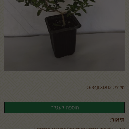
מק"ט :
C634JLXDU2
תיאור: