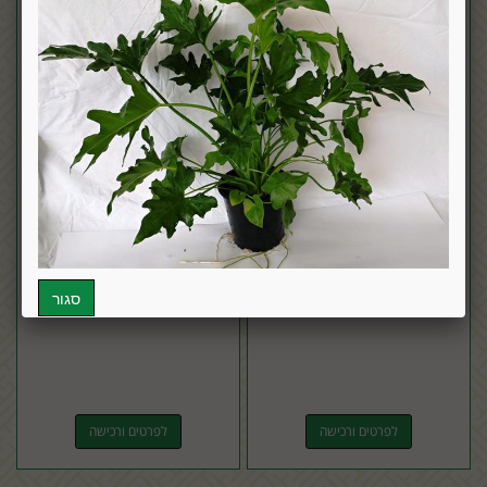
חמדוראה סיפריצי
עינן מסרקני (אריופס)
לפרטים ורכישה
לפרטים ורכישה