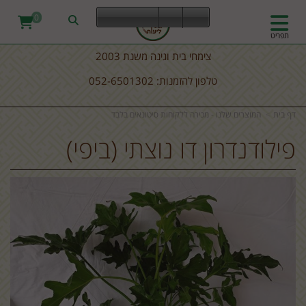
0
תפריט
צימחי בית וגינה משנת 2003
טלפון להזמנות: 052-6501302
דף בית
המוצרים שלנו - מכירה ללקוחות סיטונאים בלבד
פילודנדרון דו נוצתי (ביפי)