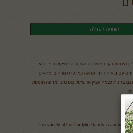
ום
ין הינו מותיקי המשפחה בגידול הורטיקולטורי. הוא
ליונים עם בוא החורף, ונראה כמו פרח מרהיב. מתאים
 גם בגינות כצמח עציץ או שתול באדמה, ומהווה תוספת
ים
This variety of the Cordyline family is amongst the