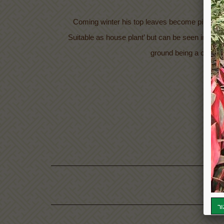
Coming winter his top leaves become pinkish li
Suitable as house plant’ but can be seen in garde
ground being a colorful