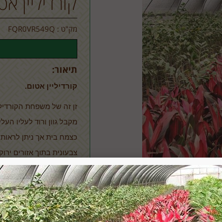
קורדיליין אט
מק"ט :
FQR0VR549Q
תיאור:
קורדיליין אטום.
זן זה של משפחת הקורדילי
מקבל גוון ורוד לעליו הע
כצמח בית אך ניתן לראותו
צבעונית בתוך אזורים ירוק
Cordyline Atom.
 veterans in horticulture