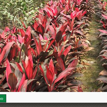
growing.
ke a magnificent flower.
ns as pot plant or in the
 additive to green areas.