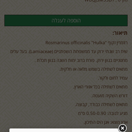
תיאור:
רוזמרין זקוף
officinalis "Hulka"
Rosmarinus
שיח רב שנתי ירוק עד ממשפחת השפתניים (
(Lamiaceae
. בעל עלים
מחטניים בגוון ירוק. פורח ברוב ימות השנה בגוון תכלת .
מתאים לשתילה בשמש מלאה או חלקית.
עמיד לחום ולקור.
מתאים לשתילה בכל אזורי הארץ.
דורש השקיה מועטה.
מתאים לשתילה כבודד, קבוצה.
מגיע לגובה: 0.50-0.90 ס"מ
ארץ מוצא: אגן הים התיכון.