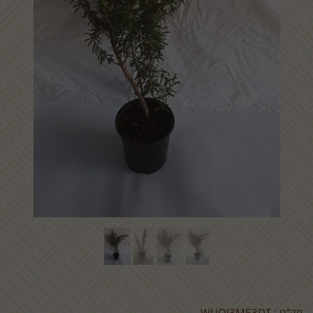
מק"ט :
WUQJ3M53DT