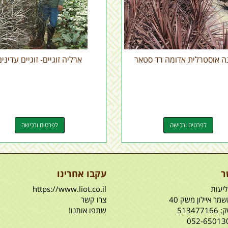
ה אוסטרלית אדומה רד סטאר
ארליה זוגיים- זוגיים עדינים
לפרטים ורכישה
לפרטים ורכישה
ר
עקבו אחרינו
יעות
https://www.liot.co.il
מר איילון משק 40
צרו קשר
51347
שתפו אותנו!
052-65013