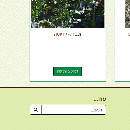
זנב דג- קריוטה
לפרטים ורכישה
עוד...