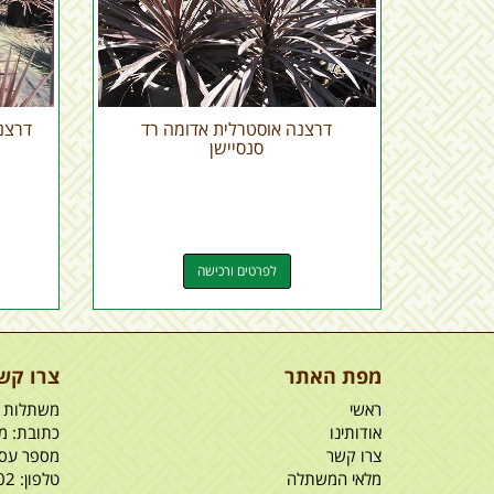
דרצנה אוסטרלית אדומה רד
דרצנ
סנסיישן
לפרטים ורכישה
מפת האתר
צרו קש
ראשי
משתלות ל
אודותינו
כתובת: מש
צרו קשר
מספר עסק: 7166
מלאי המשתלה
טלפון:
02