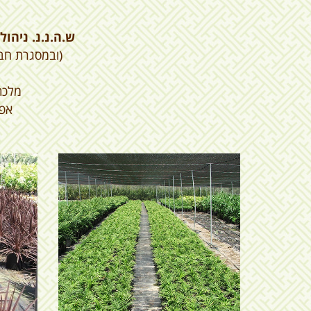
ש.ה.נ.נ. ניהול
(ובמסגרת חבר
מלכת
אפש