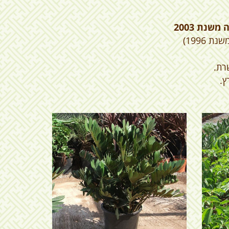
שנת 2003
1996)
רת.
ץ.