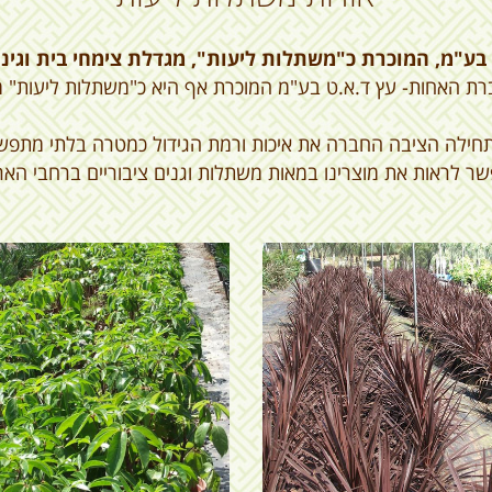
 בע"מ, המוכרת כ"משתלות ליעות", מגדלת צימחי בית וגינה מ
ת האחות- עץ ד.א.ט בע"מ המוכרת אף היא כ"משתלות ליעות" משנת 
חילה הציבה החברה את איכות ורמת הגידול כמטרה בלתי מתפש
ר לראות את מוצרינו במאות משתלות וגנים ציבוריים ברחבי האר