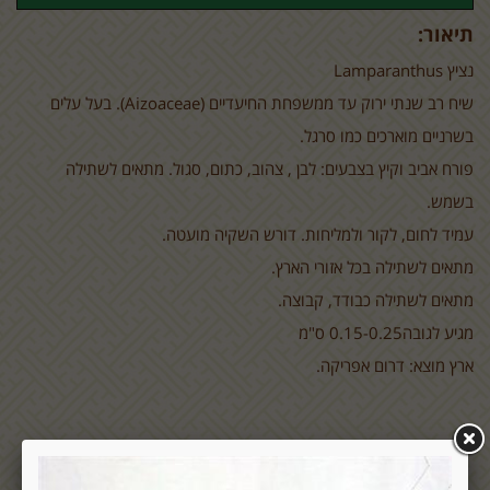
תיאור:
נציץ
Lamparanthus
שיח רב שנתי ירוק עד ממשפחת החיעדיים (
(Aizoaceae
. בעל עלים
בשרניים מוארכים כמו סרגל.
פורח אביב וקיץ בצבעים: לבן , צהוב, כתום, סגול. מתאים לשתילה
בשמש.
עמיד לחום, לקור ולמליחות. דורש השקיה מועטה.
מתאים לשתילה בכל אזורי הארץ.
מתאים לשתילה כבודד, קבוצה.
מגיע לגובה0.15-0.25 ס"מ
ארץ מוצא: דרום אפריקה.