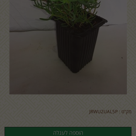
מק"ט :
JRWU2UAL5P